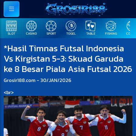
SLOT
CASINO
SPORT
TOGEL
TABLE
FISHING
COCK F
*Hasil Timnas Futsal Indonesia
Vs Kirgistan 5-3: Skuad Garuda
ke 8 Besar Piala Asia Futsal 2026
Grosir188.com - 30/JAN/2026
<br>