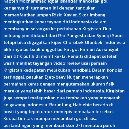
Kapten Mochammad Iqbal Iskandar mencetak gol
ketiganya di turnamen ini dengan tandukan
memanfaatkan umpan Rizki Xavier. Skor imbang
meningkatkan kepercayaan diri Indonesia dalam
membangun serangan ke pertahanan Kirgistan. Dua
peluang pun didapat dari Rio Pangestu dan Syauqi Saud,
tetapi bisa digagalkan kiper Chorobek Ulanbek. Indonesia
akhirnya berbalik unggul berkat gol Firman Adriansyah
dari titik putih di menit ke-12. Penalti didapat setelah
wasit melihat tayangan video review usai pemain
Kirgistan kedapatan melakukan handball. Dalam kondisi
tertinggal, pasukan Djetybaev Nurjan menerapkan
permainan keras dengan mengutamakan ukuran fisik
mereka yang lebih besar dari pemain Indonesia. Kirgistan
juga sempat melepaskan dua tembakan yang mengarah
ke gawang Indonesia. Beruntung, Habiebie berada di
posisi yang tepat untuk menepis tembakan tersebut.
Kedua tim tak mampu menambah gol di sisa
pertandingan yang membuat skor 2-1 menutup paruh