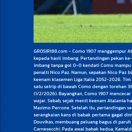
GROSIR188.com - Como 1907 menggempur Atal
kepada hasil imbang. Pertandingan pekan ke-2
imbang tanpa gol 0-0 kendati Como mampu m
penalti Nico Paz. Namun, sepakan Nico Paz b
keenam klasemen Liga Italia 2052-2026. Tim a
satu setrip di bawah Como dengan torehan 36
(1/2/2026). Bayangkan, Como 1907 mencecar 
wajar. Sebab, sejak menit keenam Atalanta h
Maximo Perrone. Setelah itu, pertandingan 
serangkaian kans di babak pertama gagal dim
Douvikas, membuang peluang bagus di paruh 
Carnesecchi. Pada awal babak kedua, Kamal