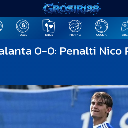
T
TOGEL
TABLE
FISHING
COCK F.
ARC
lanta 0-0: Penalti Nico 