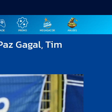
ADE
PROMO
MEGAGACOR
ANUBIS
Paz Gagal, Tim