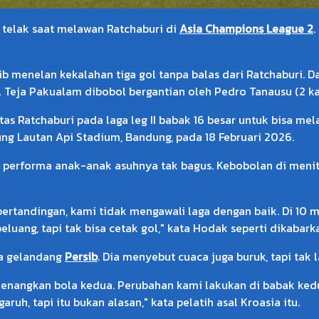
telak saat melawan Ratchaburi di
Asia Champions League 2
ib menelan kekalahan tiga gol tanpa balas dari Ratchaburi. D
l Teja Pakualam dibobol bergantian oleh Pedro Tanausu (2 ka
tas Ratchaburi pada laga leg II babak 16 besar untuk bisa mela
ng Lautan Api Stadium, Bandung, pada 18 Februari 2026.
a performa anak-anak asuhnya tak bagus. Kebobolan di meni
ertandingan, kami tidak mengawali laga dengan baik. Di 10 
uang, tapi tak bisa cetak gol," kata Hodak seperti dikabarka
a gelandang
Persib
. Dia menyebut cuaca juga buruk, tapi tak 
emenangkan bola kedua. Perubahan kami lakukan di babak ked
ruh, tapi itu bukan alasan," kata pelatih asal Kroasia itu.