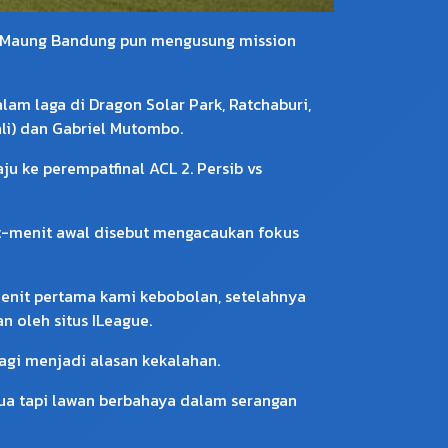
. Maung Bandung pun mengusung mission
alam laga di Dragon Solar Park, Ratchaburi,
li) dan Gabriel Mutombo.
ju ke perempatfinal ACL 2. Persib vs
t-menit awal disebut mengacaukan fokus
menit pertama kami kebobolan, setelahnya
n oleh situs ILeague.
lagi menjadi alasan kekalahan.
ua tapi lawan berbahaya dalam serangan