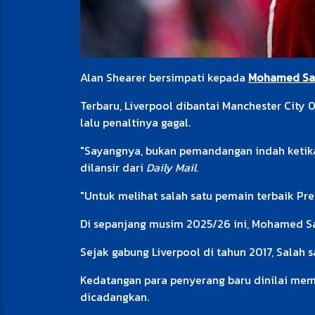
Alan Shearer bersimpati kepada
Mohamed Sa
Terbaru, Liverpool dibantai Manchester City
lalu penaltinya gagal.
"Sayangnya, bukan pemandangan indah ketika 
dilansir dari
Daily Mail.
"Untuk melihat salah satu pemain terbaik Pr
Di sepanjang musim 2025/26 ini, Mohamed Sala
Sejak gabung Liverpool di tahun 2017, Salah 
Kedatangan para penyerang baru dinilai memb
dicadangkan.