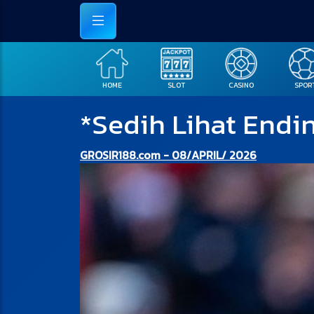
HOME
SLOT
CASINO
SPOR
*Sedih Lihat Endin
GROSIR188.com - 08/APRIL/ 2026