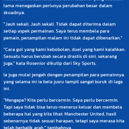
lama menegaskan perlunya perubahan besar dalam
skuadnya.
"Jauh sekali. Jauh sekali. Tidak dapat diterima dalam
setiap aspek permainan. Saya terus membela para
pemain, penampilan malam ini tidak dapat dibenarkan."
"Cara gol yang kami kebobolan, duel yang kami kalahkan.
Sesuatu harus berubah secara drastis di sini, sekarang
juga," kata Rosenior dikutip dari Sky Sports.
Ia juga mulai jengah dengan penampilan para pemainnya
yang selama ini ia bela jusru tampil sangat buruk di laga
ini.
"Mengapa? Kita perlu bercermin. Saya perlu bercermin.
Tapi saya tidak bisa terus-menerus keluar dan membela
beberapa hal yang kita lihat. Manchester United, hasil
sebenarnya tidak sesuai harapan, tetapi saya merasa kita
telah berbalik arah," tambahnya.