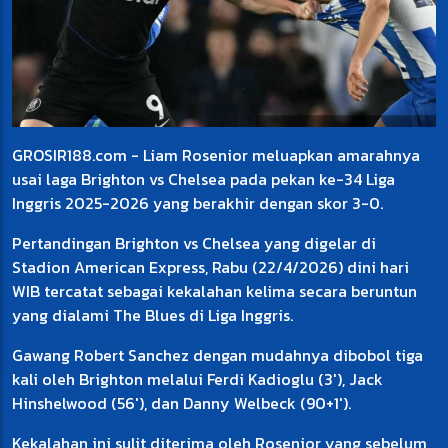
GROSIR188.com - Liam Rosenior meluapkan amarahnya
usai laga Brighton vs Chelsea pada pekan ke-34 Liga
Inggris 2025-2026 yang berakhir dengan skor 3-0.
Pertandingan Brighton vs Chelsea yang digelar di
Stadion American Express, Rabu (22/4/2026) dini hari
WIB tercatat sebagai kekalahan kelima secara beruntun
yang dialami The Blues di Liga Inggris.
Gawang Robert Sanchez dengan mudahnya dibobol tiga
kali oleh Brighton melalui Ferdi Kadioglu (3'), Jack
Hinshelwood (56'), dan Danny Welbeck (90+1').
Kekalahan ini sulit diterima oleh Rosenior yang sebelum