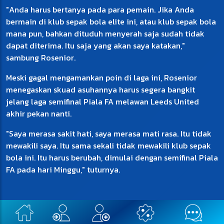
"Anda harus bertanya pada para pemain. Jika Anda
bermain di klub sepak bola elite ini, atau klub sepak bola
mana pun, bahkan dituduh menyerah saja sudah tidak
dapat diterima. Itu saja yang akan saya katakan,"
sambung Rosenior.
Meski gagal mengamankan poin di laga ini, Rosenior
menegaskan skuad asuhannya harus segera bangkit
jelang laga semifinal Piala FA melawan Leeds United
akhir pekan nanti.
"Saya merasa sakit hati, saya merasa mati rasa. Itu tidak
mewakili saya. Itu sama sekali tidak mewakili klub sepak
bola ini. Itu harus berubah, dimulai dengan semifinal Piala
FA pada hari Minggu," tuturnya.