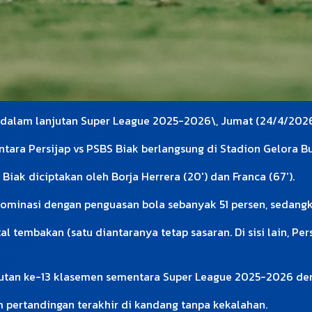
k dalam lanjutan Super League 2025-2026\, Jumat (24/4/2026)
ara Persijap vs PSBS Biak berlangsung di Stadion Gelora Bum
iak diciptakan oleh Borja Herrera (20') dan Franca (67').
ndominasi dengan penguasan bola sebanyak 51 persen, sedangk
l tembakan (satu diantaranya tetap sasaran. Di sisi lain, P
 urutan ke-13 klasemen sementara Super League 2025-2026 den
 pertandingan terakhir di kandang tanpa kekalahan.