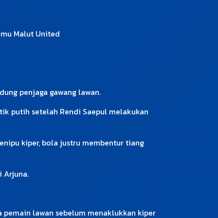
amu Malut United
ndung penjaga gawang lawan.
ik putih setelah Rendi Saepul melakukan
ipu kiper, bola justru membentur tiang
 Arjuna.
dua pemain lawan sebelum menaklukkan kiper