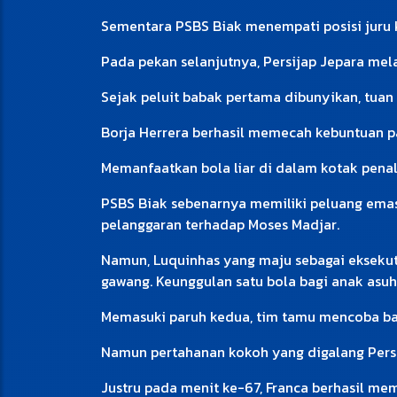
Sementara PSBS Biak menempati posisi juru
Pada pekan selanjutnya, Persijap Jepara me
Sejak peluit babak pertama dibunyikan, tuan
Borja Herrera berhasil memecah kebuntuan p
Memanfaatkan bola liar di dalam kotak pena
PSBS Biak sebenarnya memiliki peluang emas
pelanggaran terhadap Moses Madjar.
Namun, Luquinhas yang maju sebagai eksekut
gawang. Keunggulan satu bola bagi anak asu
Memasuki paruh kedua, tim tamu mencoba ban
Namun pertahanan kokoh yang digalang Persi
Justru pada menit ke-67, Franca berhasil me