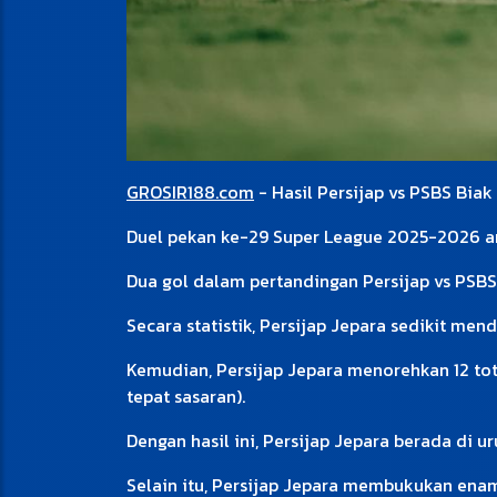
GROSIR188.com
- Hasil Persijap vs PSBS Bia
Duel pekan ke-29 Super League 2025-2026 ant
Dua gol dalam pertandingan Persijap vs PSBS B
Secara statistik, Persijap Jepara sedikit me
Kemudian, Persijap Jepara menorehkan 12 tota
tepat sasaran).
Dengan hasil ini, Persijap Jepara berada di
Selain itu, Persijap Jepara membukukan enam