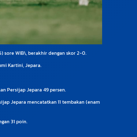
 sore WIB\, berakhir dengan skor 2-0.
i Kartini, Jepara.
an Persijap Jepara 49 persen.
ersijap Jepara mencatatkan 11 tembakan (enam
gan 31 poin.